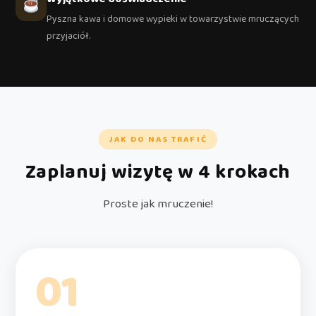
Pyszna kawa i domowe wypieki w towarzystwie mruczących
przyjaciół.
JAK DO NAS TRAFIĆ
Zaplanuj wizytę w 4 krokach
Proste jak mruczenie!
01