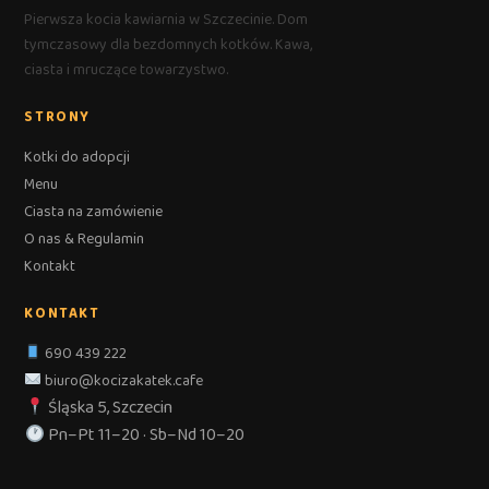
Pierwsza kocia kawiarnia w Szczecinie. Dom
tymczasowy dla bezdomnych kotków. Kawa,
ciasta i mruczące towarzystwo.
STRONY
Kotki do adopcji
Menu
Ciasta na zamówienie
O nas & Regulamin
Kontakt
KONTAKT
690 439 222
biuro@kocizakatek.cafe
Śląska 5, Szczecin
Pn–Pt 11–20 · Sb–Nd 10–20