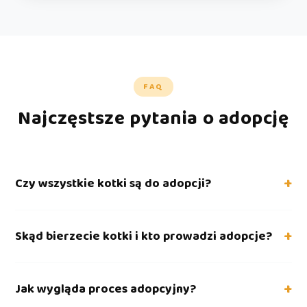
FAQ
Najczęstsze pytania o adopcję
+
Czy wszystkie kotki są do adopcji?
Tak, wszystkie kotki mieszkające w kawiarni poszukują stałego
+
Skąd bierzecie kotki i kto prowadzi adopcje?
domu.
Kotki bierzemy od TOZ Szczecin, ZTZ oraz kilku mniejszych
+
Jak wygląda proces adopcyjny?
podmiotów. Adopcję, w zależności od kotka, prowadzimy my,