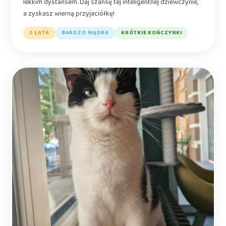
lekkim dystansem. Daj szansę tej inteligentnej dziewczynie,
a zyskasz wierną przyjaciółkę!
2 LATA
BARDZO MĄDRA
KRÓTKIE KOŃCZYNKI